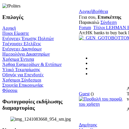
Αρχική
Βοήθεια
Επιλογές
Γεια σου,
Επισκέπτης
Παρακαλώ
Σύνδεση
Forum
Τίτλοι LEHMAN
Αρχική
Απ:HK banks to buy back 
Ποιοι Είμαστε
Ενέργειες Ένωσης Πολιτών
Τρέχουσες Εξελίξεις
Ενέργειες Δικηγόρων
Ημερολόγιο Δικαστηρίων
Χρήσιμα Έντυπα
Άρθρα Εφημερίδων & Εντύπων
Υλικό Τεκμηρίωσης
Οδηγός για Επενδυτές
Χρήσιμοι Σύνδεσμοι
Στοιχεία Επικοινωνίας
Α
Φόρουμ
Guest
()
Τ
τ
Φωτογραφίες εκδήλωσης
διαμαρτυρίας
Α
Δημήτρης