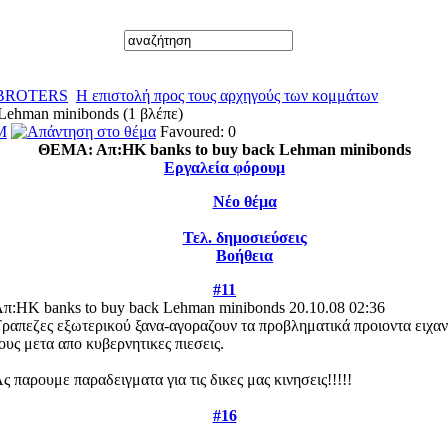
 BROTERS
Η επιστολή προς τους αρχηγούς των κομμάτων
Lehman minibonds (1 βλέπε)
Favoured: 0
ΘΕΜΑ:
Απ:HK banks to buy back Lehman minibonds
Εργαλεία φόρουμ
Νέο θέμα
Τελ. δημοσιεύσεις
Βοήθεια
#11
π:HK banks to buy back Lehman minibonds
20.10.08 02:36
ραπεζες εξωτερικού ξανα-αγοραζουν τα προβληματικά προιοντα ειχαν
ους μετα απο κυβερνητικες πιεσεις.
ς παρουμε παραδειγματα για τις δικες μας κινησεις!!!!!
#16