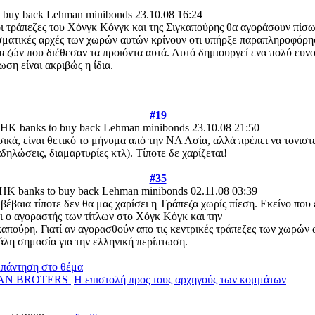
 buy back Lehman minibonds
23.10.08 16:24
 τράπεζες του Χόνγκ Κόνγκ και της Σιγκαπούρης θα αγοράσουν πίσω 
σματικές αρχές των χωρών αυτών κρίνουν οτι υπήρξε παραπληροφόρη
εζών που διέθεσαν τα προιόντα αυτά. Αυτό δημιουργεί ενα πολύ ευν
ωση είναι ακριβώς η ίδια.
#19
HK banks to buy back Lehman minibonds
23.10.08 21:50
ικά, είναι θετικό το μήνυμα από την ΝΑ Ασία, αλλά πρέπει να τονιστ
αδηλώσεις, διαμαρτυρίες κτλ). Τίποτε δε χαρίζεται!
#35
HK banks to buy back Lehman minibonds
02.11.08 03:39
 βέβαια τίποτε δεν θα μας χαρίσει η Τράπεζα χωρίς πίεση. Εκείνο που 
αι ο αγοραστής των τίτλων στο Χόγκ Κόγκ και την
καπούρη. Γιατί αν αγορασθούν απο τις κεντρικές τράπεζες των χωρών α
άλη σημασία για την ελληνική περίπτωση.
MAN BROTERS
Η επιστολή προς τους αρχηγούς των κομμάτων