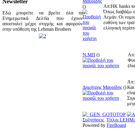
Newsletter
Μαυρίδης
Απ:HK banks to
()
Όπως διαβάζω οι
Εδώ μπορείτε να βρείτε όλα τα
Λεμάν. Οι νομι
Ενημερωτικά Δελτία που έχουν
ευθύνη των τραπ
αποσταλεί μέχρι στιγμής και αφορούν
ελληνική περίπτ
στην υπόθεση της Lehman Brothers
Ν.ΜΠ
()
Απ:
Φυσ
(δι
Απ:
Δημήτρης Μαυρίδης
()
Και
είν
Σιγ
μεγ
Συζητήσεις
Τίτλοι LEH
Powered by
FireBoard