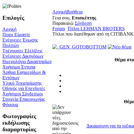
Αρχική
Βοήθεια
Επιλογές
Γεια σου,
Επισκέπτης
Παρακαλώ
Σύνδεση
Forum
Τίτλοι LEHMAN BROTERS
Αρχική
Τίτλοι που διατέθηκαν από τη CITIBANK 
Ποιοι Είμαστε
Ενέργειες Ένωσης
Πολιτών
Τρέχουσες Εξελίξεις
Ενέργειες Δικηγόρων
Θέμα στο
Ημερολόγιο Δικαστηρίων
Χρήσιμα Έντυπα
Άρθρα Εφημερίδων &
Εντύπων
Υλικό Τεκμηρίωσης
Οδηγός για Επενδυτές
Χρήσιμοι Σύνδεσμοι
Στοιχεία Επικοινωνίας
Θέμ
Φόρουμ
Φωτογραφίες
εκδήλωσης
Δικαιοσυνη για τα τοξικ
διαμαρτυρίας