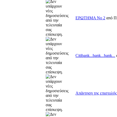
ΕΡΩΤΗΜΑ Νο 2
από Π
Citibank...bank...bank...
Απάντηση της επιστολής