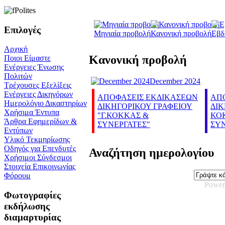
Επιλογές
Μηνιαία προβολή
Κανονική προβολή
Εβδ
Αρχική
Κανονική προβολή
Ποιοι Είμαστε
Ενέργειες Ένωσης
Πολιτών
December 2024
Τρέχουσες Εξελίξεις
Ενέργειες Δικηγόρων
ΑΠΟΦΑΣΕΙΣ ΕΚΔΙΚΑΣΕΩΝ
ΑΠ
Ημερολόγιο Δικαστηρίων
ΔΙΚΗΓΟΡΙΚΟΥ ΓΡΑΦΕΙΟΥ
ΔΙΚ
Χρήσιμα Έντυπα
"Γ.ΚΟΚΚΑΣ &
ΚΟ
Άρθρα Εφημερίδων &
ΣΥΝΕΡΓΑΤΕΣ"
ΣΥΝ
Εντύπων
Υλικό Τεκμηρίωσης
Οδηγός για Επενδυτές
Αναζήτηση ημερολογίου
Χρήσιμοι Σύνδεσμοι
Στοιχεία Επικοινωνίας
Φόρουμ
Power
Φωτογραφίες
εκδήλωσης
διαμαρτυρίας