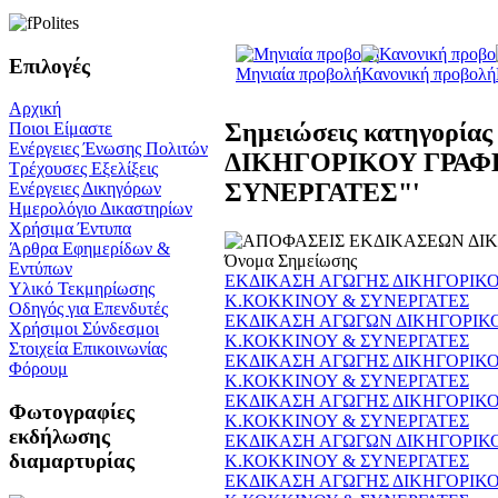
Επιλογές
Μηνιαία προβολή
Κανονική προβολή
Αρχική
Σημειώσεις κατηγορ
Ποιοι Είμαστε
Ενέργειες Ένωσης Πολιτών
ΔΙΚΗΓΟΡΙΚΟΥ ΓΡΑΦ
Τρέχουσες Εξελίξεις
ΣΥΝΕΡΓΑΤΕΣ"'
Ενέργειες Δικηγόρων
Ημερολόγιο Δικαστηρίων
Χρήσιμα Έντυπα
Άρθρα Εφημερίδων &
Όνομα Σημείωσης
Εντύπων
ΕΚΔΙΚΑΣΗ ΑΓΩΓΗΣ ΔΙΚΗΓΟΡΙΚΟ
Υλικό Τεκμηρίωσης
Κ.ΚΟΚΚΙΝΟΥ & ΣΥΝΕΡΓΑΤΕΣ
Οδηγός για Επενδυτές
ΕΚΔΙΚΑΣΗ ΑΓΩΓΩΝ ΔΙΚΗΓΟΡΙΚ
Χρήσιμοι Σύνδεσμοι
Κ.ΚΟΚΚΙΝΟΥ & ΣΥΝΕΡΓΑΤΕΣ
Στοιχεία Επικοινωνίας
ΕΚΔΙΚΑΣΗ ΑΓΩΓΗΣ ΔΙΚΗΓΟΡΙΚΟ
Φόρουμ
Κ.ΚΟΚΚΙΝΟΥ & ΣΥΝΕΡΓΑΤΕΣ
ΕΚΔΙΚΑΣΗ ΑΓΩΓΗΣ ΔΙΚΗΓΟΡΙΚΟ
Φωτογραφίες
Κ.ΚΟΚΚΙΝΟΥ & ΣΥΝΕΡΓΑΤΕΣ
εκδήλωσης
ΕΚΔΙΚΑΣΗ ΑΓΩΓΩΝ ΔΙΚΗΓΟΡΙΚ
διαμαρτυρίας
Κ.ΚΟΚΚΙΝΟΥ & ΣΥΝΕΡΓΑΤΕΣ
ΕΚΔΙΚΑΣΗ ΑΓΩΓΗΣ ΔΙΚΗΓΟΡΙΚΟ