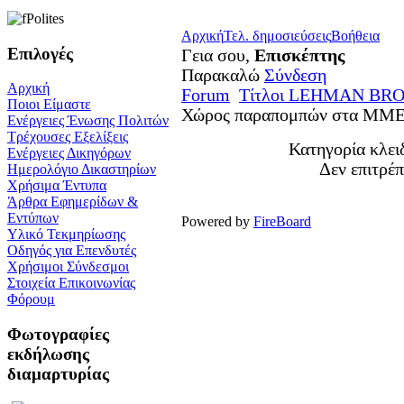
Αρχική
Τελ. δημοσιεύσεις
Βοήθεια
Επιλογές
Γεια σου,
Επισκέπτης
Παρακαλώ
Σύνδεση
Αρχική
Forum
Τίτλοι LEHMAN BR
Ποιοι Είμαστε
Χώρος παραπομπών στα ΜΜΕ 
Ενέργειες Ένωσης Πολιτών
Τρέχουσες Εξελίξεις
Κατηγορία κλειδ
Ενέργειες Δικηγόρων
Δεν επιτρέπ
Ημερολόγιο Δικαστηρίων
Χρήσιμα Έντυπα
Άρθρα Εφημερίδων &
Εντύπων
Powered by
FireBoard
Υλικό Τεκμηρίωσης
Οδηγός για Επενδυτές
Χρήσιμοι Σύνδεσμοι
Στοιχεία Επικοινωνίας
Φόρουμ
Φωτογραφίες
εκδήλωσης
διαμαρτυρίας