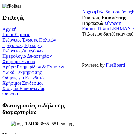
Αρχική
Τελ. δημοσιεύσεις
Β
Επιλογές
Γεια σου,
Επισκέπτης
Παρακαλώ
Σύνδεση
Forum
Τίτλοι LEHMAN
Αρχική
Τίτλοι που διατέθηκαν α
Ποιοι Είμαστε
Ενέργειες Ένωσης Πολιτών
Τρέχουσες Εξελίξεις
Ενέργειες Δικηγόρων
Ημερολόγιο Δικαστηρίων
Χρήσιμα Έντυπα
Powered by
FireBoard
Άρθρα Εφημερίδων & Εντύπων
Υλικό Τεκμηρίωσης
Οδηγός για Επενδυτές
Χρήσιμοι Σύνδεσμοι
Στοιχεία Επικοινωνίας
Φόρουμ
Φωτογραφίες εκδήλωσης
διαμαρτυρίας