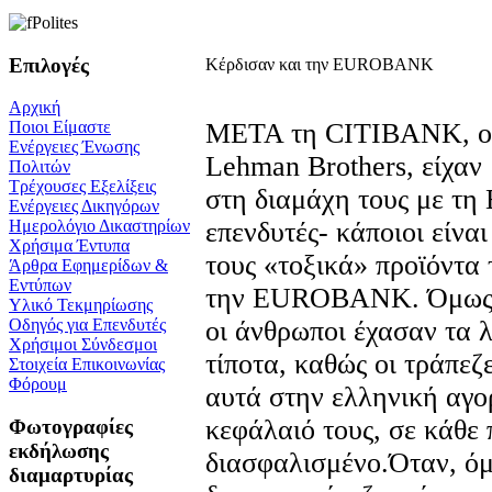
Επιλογές
Κέρδισαν και την EUROBANK
Αρχική
ΜΕΤΑ τη CITIBANK, οι 
Ποιοι Είμαστε
Ενέργειες Ένωσης
Lehman Brothers, είχαν 
Πολιτών
Τρέχουσες Εξελίξεις
στη διαμάχη τους με τ
Ενέργειες Δικηγόρων
επενδυτές- κάποιοι είνα
Ημερολόγιο Δικαστηρίων
Χρήσιμα Έντυπα
τους «τοξικά» προϊόντα
Άρθρα Εφημερίδων &
Εντύπων
την EUROBANK. Όμως, ό
Υλικό Τεκμηρίωσης
οι άνθρωποι έχασαν τα λ
Οδηγός για Επενδυτές
Χρήσιμοι Σύνδεσμοι
τίποτα, καθώς οι τράπε
Στοιχεία Επικοινωνίας
Φόρουμ
αυτά στην ελληνική αγορ
κεφάλαιό τους, σε κάθε 
Φωτογραφίες
εκδήλωσης
διασφαλισμένο.Όταν, όμ
διαμαρτυρίας