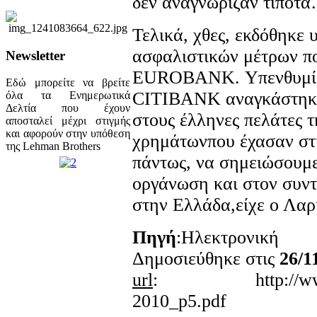
δεν αναγνώριζαν τίποτ
Τελικά, χθες, εκδόθηκε
ασφαλιστικών μέτρων πο
Newsletter
EUROBANK. Υπενθυμίζου
Εδώ μπορείτε να βρείτε
CITIBANK αναγκάστηκε 
όλα τα Ενημερωτικά
Δελτία που έχουν
στους έλληνες πελάτες τ
αποσταλεί μέχρι στιγμής
και αφορούν στην υπόθεση
χρημάτωνπου έχασαν στ
της Lehman Brothers
πάντως, να σημειώσουμε
οργάνωση και στον συν
στην Ελλάδα,είχε ο Λαρ
Πηγή
:Ηλεκτρονικ
Δημοσιεύθηκε στις
26/1
url
: http://www.kosm
2010_p5.pdf