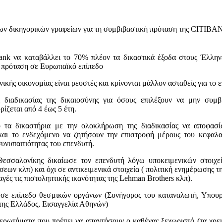
ν δικηγορικών γραφείων για τη συμβιβαστική πρόταση της CITIB
nk να καταβάλλει το 70% πλέον τα δικαστικά έξοδα στους Έλληνε
 πρόταση σε Ευρωπαϊκό επίπεδο
ικής οικονομίας είναι ρευστές και κρίνονται μάλλον ασταθείς για το
αδικασίας της δικαιοσύνης για όσους επιλέξουν να μην συμβ
ίζεται από 4 έως 5 έτη.
τα δικαστήρια με την ολοκλήρωση της διαδικασίας να αποφασί
και το ενδεχόμενο να ζητήσουν την επιστροφή μέρους του κεφαλ
υνυπαιτιότητας του επενδυτή.
σσαλονίκης δικαίωσε τον επενδυτή λόγω υποκειμενικών στοιχείω
εων κλπ) και όχι σε αντικειμενικά στοιχεία ( πολιτική ενημέρωσης 
αγές τις πιστοληπτικής ικανότητας της Lehman Brothers κλπ).
ε επίπεδο θεσμικών οργάνων (Συνήγορος του καταναλωτή, Υπουργ
της Ελλάδος, Εισαγγελία Αθηνών)
ερωτήματα που πρέπει να απαντήσουν ο καθένας ξεχωριστά (τα χρε