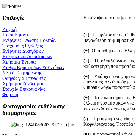
Επιλογές
H σύνοψη των απόψεων τω
Αρχική
(+)
Η πρόταση της Citiba
Ποιοι Είμαστε
μεγαλύτερη συμβιβαστική
Ενέργειες Ένωσης Πολιτών
Τρέχουσες Εξελίξεις
(+)
Οι συνθήκες της Ελλην
Ενέργειες Δικηγόρων
Ημερολόγιο Δικαστηρίων
(+)
Η ολοκλήρωση της δι
Χρήσιμα Έντυπα
καθυστέρηση που προσδιορ
Άρθρα Εφημερίδων & Εντύπων
Υλικό Τεκμηρίωσης
(+)
Υπάρχει ενδεχόμενο 
Οδηγός για Επενδυτές
επενδυτές αλλά υπάρχει 
Χρήσιμοι Σύνδεσμοι
Citibank λόγω ποσοστού σ
Στοιχεία Επικοινωνίας
Φόρουμ
(+)
Το δικαστήριο της Θε
έλλειψη γραμματικών γνώσ
Φωτογραφίες εκδήλωσης
των επενδυτών για τις αλλ
διαμαρτυρίας
(-)
Προηγούμενες νίκες σ
Κεφαλαιαγοράς, Τράπεζα 
(0)
Οι προσωπικοί λόγοι, 