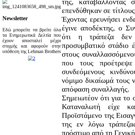
της, καταβάλλοντας 
επενδύθηκαν σε τίτλους
Έχοντας ερευνήσει ενδ
Newsletter
έγινε αποδέκτης, ο Σ
Εδώ μπορείτε να βρείτε όλα
ότι η τράπεζα δεν
τα Ενημερωτικά Δελτία που
έχουν αποσταλεί μέχρι
προσυμβατικό στάδιο 
στιγμής και αφορούν στην
υπόθεση της Lehman Brothers
στους συναλλασσόμενου
που τους προέτρεψε
συνδεόμενους κινδύν
νόμιμο δικαίωμά τους 
απόφαση συναλλαγής.
Σημειωτέον ότι για το
Καταναλωτή είχε κα
Προϊστάμενο της Εισαγ
της εν λόγω τράπεζα
πρόστιμο από τη Γενικ