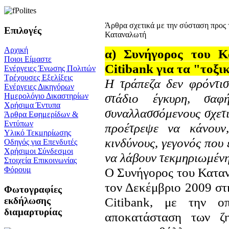
Άρθρα σχετικά με την σύσταση προς 
Επιλογές
Καταναλωτή
Αρχική
α) Συνήγορος του Κ
Ποιοι Είμαστε
Citibank για τα "τοξ
Ενέργειες Ένωσης Πολιτών
Τρέχουσες Εξελίξεις
Η τράπεζα δεν φρόντισ
Ενέργειες Δικηγόρων
στάδιο έγκυρη, σαφ
Ημερολόγιο Δικαστηρίων
Χρήσιμα Έντυπα
συναλλασσόμενους σχετι
Άρθρα Εφημερίδων &
Εντύπων
προέτρεψε να κάνουν
Υλικό Τεκμηρίωσης
κινδύνους, γεγονός που
Οδηγός για Επενδυτές
Χρήσιμοι Σύνδεσμοι
να λάβουν τεκμηριωμένη
Στοιχεία Επικοινωνίας
Ο Συνήγορος του Καταν
Φόρουμ
τον Δεκέμβριο 2009 στ
Φωτογραφίες
Citibank, με την ο
εκδήλωσης
διαμαρτυρίας
αποκατάσταση των ζη