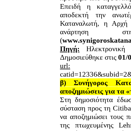
Επειδή η καταγγελλ
αποδεκτή την ανωτ
Καταναλωτή, η Αρχή 
ανάρτηση σ
(
www.synigoroskatanal
Πηγή:
Ηλεκτρονική
Δημοσιεύθηκε στις
01/
url:
http://www.i
catid=12336&subid=2
β) Συνήγορος Κατ
αποζημιώσεις για τα «
Στη δημοσιότητα έδω
σύσταση προς τη Citib
να αποζημιώσει τους π
της πτωχευμένης Leh