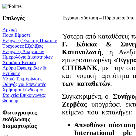
Επιλογές
Έγγραφη σύσταση – Πόρισμα από το
Αρχική
Ύστερα από καταθέσεις 
Ποιοι Είμαστε
Ενέργειες Ένωσης Πολιτών
Γ. Κόκκα & Συνερ
Τρέχουσες Εξελίξεις
Καταναλωτή
, η Ανεξά
Ενέργειες Δικηγόρων
Ημερολόγιο Δικαστηρίων
εμπεριστατωμένη
«Έγγρ
Χρήσιμα Έντυπα
CITIBANK
, με την ο
Άρθρα Εφημερίδων &
Εντύπων
και νομική αρτιότητα 
Υλικό Τεκμηρίωσης
των καταθετών
.
Οδηγός για Επενδυτές
Χρήσιμοι Σύνδεσμοι
Συγκεκριμένα, ο
Συνήγο
Στοιχεία Επικοινωνίας
Φόρουμ
Ζερβέας
υπογράφει εκτ
κείμενο που καταλήγει:
Φωτογραφίες
εκδήλωσης
Απευθύνει
σύστα
διαμαρτυρίας
Ιnternational pl