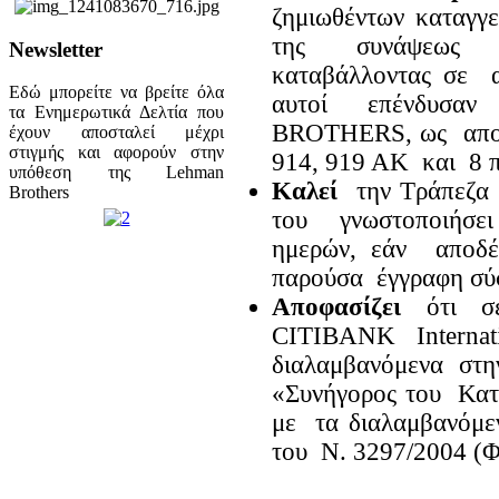
ζημιωθέντων καταγγ
της συνάψεως 
Newsletter
καταβάλλοντας σε 
Εδώ μπορείτε να βρείτε όλα
αυτοί επένδυσα
τα Ενημερωτικά Δελτία που
BROTHERS, ως αποζ
έχουν αποσταλεί μέχρι
στιγμής και αφορούν στην
914, 919 ΑΚ και 8 π
υπόθεση της Lehman
Καλεί
την Τράπεζα
Brothers
του γνωστοποιήσε
ημερών, εάν αποδέ
παρούσα έγγραφη σύ
Αποφασίζει
ότι 
CITIBANK Ιnterna
διαλαμβανόμενα σ
«Συνήγορος του Κα
με τα διαλαμβανόμ
του Ν. 3297/2004 (Φ