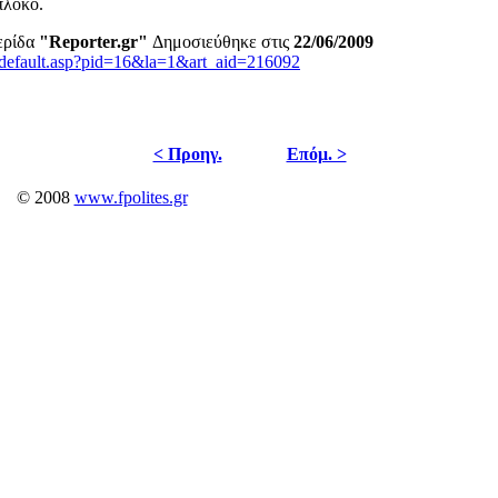
πλοκο.
ερίδα
"Reporter.gr"
Δημοσιεύθηκε στις
22/06/2009
r/default.asp?pid=16&la=1&art_aid=216092
< Προηγ.
Επόμ. >
© 2008
www.fpolites.gr