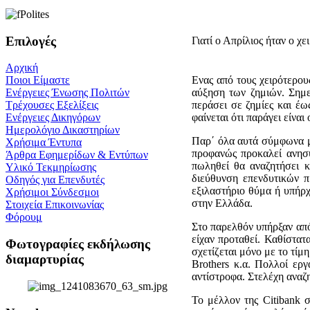
Επιλογές
Γιατί ο Απρίλιος ήταν ο χ
Αρχική
Ενας από τους χειρότερου
Ποιοι Είμαστε
αύξηση των ζημιών. Σημε
Ενέργειες Ένωσης Πολιτών
περάσει σε ζημίες και έω
Τρέχουσες Εξελίξεις
φαίνεται ότι παράγει είναι
Ενέργειες Δικηγόρων
Ημερολόγιο Δικαστηρίων
Παρ΄ όλα αυτά σύμφωνα με
Χρήσιμα Έντυπα
προφανώς προκαλεί ανησυ
Άρθρα Εφημερίδων & Εντύπων
πωληθεί θα αναζητήσει 
Υλικό Τεκμηρίωσης
διεύθυνση επενδυτικών π
Οδηγός για Επενδυτές
εξιλαστήριο θύμα ή υπήρχ
Χρήσιμοι Σύνδεσμοι
στην Ελλάδα.
Στοιχεία Επικοινωνίας
Φόρουμ
Στο παρελθόν υπήρξαν από
είχαν προταθεί. Καθίστατ
Φωτογραφίες εκδήλωσης
σχετίζεται μόνο με το τίμ
διαμαρτυρίας
Brothers κ.α. Πολλοί ερ
αντίστροφα. Στελέχη αναζ
Το μέλλον της Citibank 