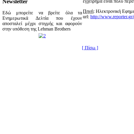
Newsletter
εγχείρημα είναι πολύ περί
Πηγή
: Ηλεκτρονική Εφημ
Εδώ μπορείτε να βρείτε όλα τα
url:
http://www.reporter.g
Ενημερωτικά Δελτία που έχουν
αποσταλεί μέχρι στιγμής και αφορούν
στην υπόθεση της Lehman Brothers
[ Πίσω ]