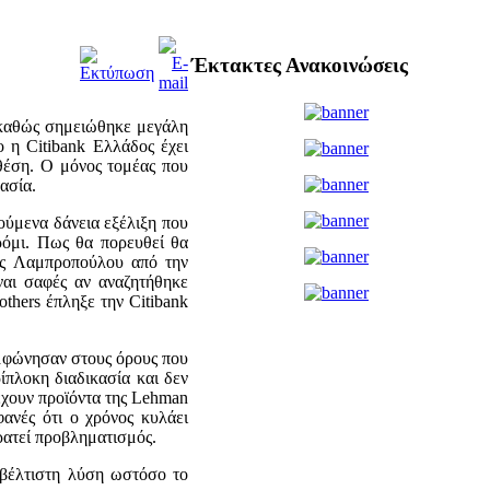
Έκτακτες Ανακοινώσεις
ς καθώς σημειώθηκε μεγάλη
 η Citibank Ελλάδος έχει
 θέση. Ο μόνος τομέας που
γασία.
ούμενα δάνεια εξέλιξη που
ρόμι. Πως θα πορευθεί θα
της Λαμπροπούλου από την
ναι σαφές αν αναζητήθηκε
others έπληξε την Citibank
υμφώνησαν στους όρους που
ίπλοκη διαδικασία και δεν
τέχουν προϊόντα της Lehman
ανές ότι ο χρόνος κυλάει
ρατεί προβληματισμός.
 βέλτιστη λύση ωστόσο το