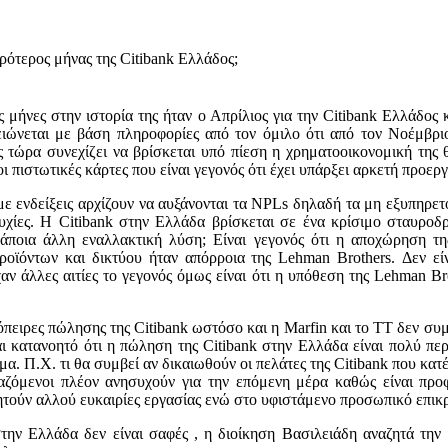
ειρότερος μήνας της Citibank Ελλάδος;
ς μήνες στην ιστορία της ήταν ο Απρίλιος για την Citibank Ελλάδο
ιώνεται με βάση πληροφορίες από τον όμιλο ότι από τον Νοέμβριο
ς τώρα συνεχίζει να βρίσκεται υπό πίεση η χρηματοοικονομική της
 οι πιστωτικές κάρτες που είναι γεγονός ότι έχει υπάρξει αρκετή προερ
 ενδείξεις αρχίζουν να αυξάνονται τα NPLs δηλαδή τα μη εξυπηρετ
χίες. Η Citibank στην Ελλάδα βρίσκεται σε ένα κρίσιμο σταυροδ
κάποια άλλη εναλλακτική λύση; Είναι γεγονός ότι η αποχώρηση 
ροϊόντων και δικτύου ήταν απόρροια της Lehman Brothers. Δεν εί
αν άλλες αιτίες το γεγονός όμως είναι ότι η υπόθεση της Lehman Br
πειρες πώλησης της Citibank ωστόσο και η Marfin και το ΤΤ δεν σ
αι κατανοητό ότι η πώληση της Citibank στην Ελλάδα είναι πολύ περ
ημα. Π.Χ. τι θα συμβεί αν δικαιωθούν οι πελάτες της Citibank που κα
γαζόμενοι πλέον ανησυχούν για την επόμενη μέρα καθώς είναι προφ
ητούν αλλού ευκαιρίες εργασίας ενώ στο υφιστάμενο προσωπικό επικ
στην Ελλάδα δεν είναι σαφές , η διοίκηση Βασιλειάδη αναζητά την