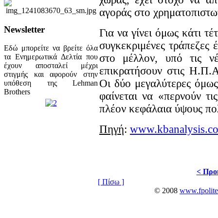
αγοράς στο χρηματοπιστω
Newsletter
Για να γίνει όμως κάτι τέ
συγκεκριμένες τράπεζες 
Εδώ μπορείτε να βρείτε όλα
στο μέλλον, υπό τις ν
τα Ενημερωτικά Δελτία που
έχουν αποσταλεί μέχρι
επικρατήσουν στις Η.Π.
στιγμής και αφορούν στην
Οι δύο μεγαλύτερες όμως
υπόθεση της Lehman
Brothers
φαίνεται να «περνούν τις
πλέον κεφάλαια ύψους π
Πηγή
:
www.kbanalysis.c
< Προ
[ Πίσω ]
© 2008
www.fpolite