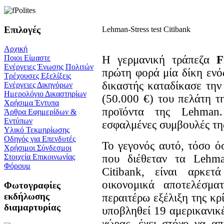
Επιλογές
Lehman-Stress test Citibank
Αρχική
Η γερμανική τράπεζα
F
Ποιοι Είμαστε
Ενέργειες Ένωσης Πολιτών
πρώτη φορά μία δίκη ενό
Τρέχουσες Εξελίξεις
δικαστής καταδίκασε τη
Ενέργειες Δικηγόρων
Ημερολόγιο Δικαστηρίων
(50.000 €) του πελάτη τ
Χρήσιμα Έντυπα
προϊόντα της Lehman
Άρθρα Εφημερίδων &
Εντύπων
εσφαλμένες συμβουλές της
Υλικό Τεκμηρίωσης
Οδηγός για Επενδυτές
Το γεγονός αυτό, τόσο ό
Χρήσιμοι Σύνδεσμοι
που διέθεταν τα Lehman
Στοιχεία Επικοινωνίας
Φόρουμ
Citibank, είναι αρκετ
οικονομικά αποτελέσμα
Φωτογραφίες
εκδήλωσης
περαιτέρω εξέλιξη της κρί
διαμαρτυρίας
υποβληθεί 19 αμερικανικ
χώρας, έχει στόχο να α