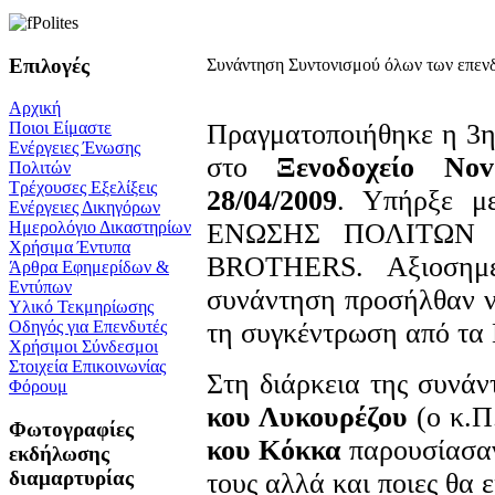
Επιλογές
Συνάντηση Συντονισμού όλων των επενδ
Αρχική
Πραγματοποιήθηκε η 3η
Ποιοι Είμαστε
Ενέργειες Ένωσης
στο
Ξενοδοχείο Nov
Πολιτών
Τρέχουσες Εξελίξεις
28/04/2009
. Υπήρξε μ
Ενέργειες Δικηγόρων
ΕΝΩΣΗΣ ΠΟΛΙΤΩΝ
Ημερολόγιο Δικαστηρίων
Χρήσιμα Έντυπα
BROTHERS. Αξιοσημεί
Άρθρα Εφημερίδων &
Εντύπων
συνάντηση προσήλθαν ν
Υλικό Τεκμηρίωσης
τη συγκέντρωση από τ
Οδηγός για Επενδυτές
Χρήσιμοι Σύνδεσμοι
Στοιχεία Επικοινωνίας
Στη διάρκεια της συνά
Φόρουμ
κου Λυκουρέζου
(ο κ.Π
Φωτογραφίες
κου Κόκκα
παρουσίασαν 
εκδήλωσης
διαμαρτυρίας
τους αλλά και ποιες θα ε