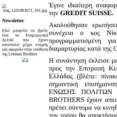
Έγινε ιδιαίτερη αναφο
την
GREDIT SUISSE.
Newsletter
Ακολούθησαν ερωτήσει
Εδώ μπορείτε να βρείτε
συνέχεια ο κος Νίκ
όλα τα Ενημερωτικά
προγραμματισμένη γ
Δελτία που έχουν
αποσταλεί μέχρι στιγμής
διαμαρτυρίας κατά της C
και αφορούν στην υπόθεση
της Lehman Brothers
H συνάντηση έκλεισε μ
προς την Επιτροπή Κε
Ελλάδας (βλέπε: πίνα
σημαντική επισήμαν
ΕΝΩΣΗΣ ΠΟΛΙΤΩΝ
BROTHERS έχουν απευθ
πρέπει σύντομα να κινηθ
τον τρόπο θα αποκτήσου