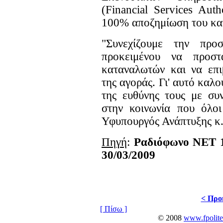
(Financial Services Aut
100% αποζημίωση του κατ
"Συνεχίζουμε την προ
προκειμένου να προστ
καταναλωτών και να επι
της αγοράς. Γι' αυτό καλ
της ευθύνης τους με συ
στην κοινωνία που όλοι
Υφυπουργός Ανάπτυξης κ.
Πηγή
:
Ραδιόφωνο ΝΕΤ
30/03/2009
< Προ
[ Πίσω ]
© 2008
www.fpolite