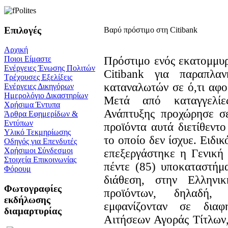
Επιλογές
Βαρύ πρόστιμο στη Citibank
Αρχική
Πρόστιμο ενός εκατομμυ
Ποιοι Είμαστε
Ενέργειες Ένωσης Πολιτών
Citibank για παραπλα
Τρέχουσες Εξελίξεις
καταναλωτών σε ό,τι αφο
Ενέργειες Δικηγόρων
Ημερολόγιο Δικαστηρίων
Μετά από καταγγελίε
Χρήσιμα Έντυπα
Ανάπτυξης προχώρησε σε
Άρθρα Εφημερίδων &
Εντύπων
προϊόντα αυτά διετίθεντ
Υλικό Τεκμηρίωσης
το οποίο δεν ίσχυε. Ειδι
Οδηγός για Επενδυτές
Χρήσιμοι Σύνδεσμοι
επεξεργάστηκε η Γενική
Στοιχεία Επικοινωνίας
πέντε (85) υποκαταστήμ
Φόρουμ
διάθεση, στην Ελληνι
Φωτογραφίες
προϊόντων, δηλαδή,
εκδήλωσης
εμφανίζονταν σε διαφ
διαμαρτυρίας
Αιτήσεων Αγοράς Τίτλων