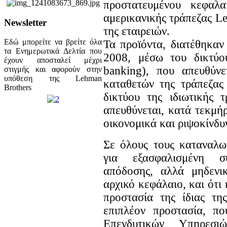
προστατευμένου κεφαλα
αμερικανικής τράπεζας L
Newsletter
της εταιρειών.
Εδώ μπορείτε να βρείτε όλα
Τα προϊόντα, διατέθηκαν
τα Ενημερωτικά Δελτία που
2008, μέσω του δικτύου
έχουν αποσταλεί μέχρι
banking), που απευθύν
στιγμής και αφορούν στην
υπόθεση της Lehman
καταθετών της τράπεζας
Brothers
δικτύου της ιδιωτικής τ
απευθύνεται, κατά τεκμήρ
οικονομικά και ριψοκίνδυ
Σε όλους τους καταναλωτ
για εξασφαλισμένη σ
απόδοσης, αλλά μηδενικ
αρχικό κεφάλαιο, και ότι
προστασία της ίδιας τη
επιπλέον προστασία, π
Επενδυτικών Υπηρεσι