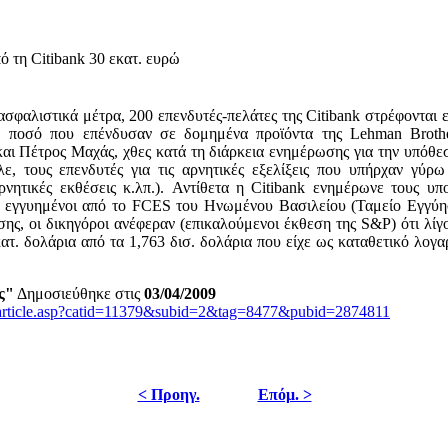
ό τη Citibank 30 εκατ. ευρώ
σφαλιστικά μέτρα, 200 επενδυτές-πελάτες της Citibank στρέφονται ε
, ποσό που επένδυσαν σε δομημένα προϊόντα της Lehman Brother
αι Πέτρος Μαχάς, χθες κατά τη διάρκεια ενημέρωσης για την υπόθε
ε, τους επενδυτές για τις αρνητικές εξελίξεις που υπήρχαν γύρ
νητικές εκθέσεις κ.λπ.). Αντίθετα η Citibank ενημέρωνε τους υπο
αν εγγυημένοι από το FCES του Ηνωμένου Βασιλείου (Ταμείο Εγγύ
ίσης, οι δικηγόροι ανέφεραν (επικαλούμενοι έκθεση της S&P) ότι λί
ατ. δολάρια από τα 1,763 δισ. δολάρια που είχε ως καταθετικό λογ
ς"
Δημοσιεύθηκε στις
03/04/2009
/article.asp?catid=11379&subid=2&tag=8477&pubid=2874811
< Προηγ.
Επόμ. >