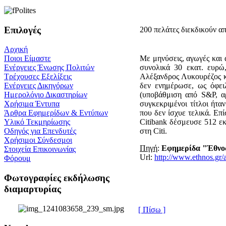
Επιλογές
200 πελάτες διεκδικούν απ
Αρχική
Με μηνύσεις, αγωγές και α
Ποιοι Είμαστε
συνολικά 30 εκατ. ευρώ
Ενέργειες Ένωσης Πολιτών
Αλέξανδρος Λυκουρέζος κ
Τρέχουσες Εξελίξεις
δεν ενημέρωσε, ως όφειλ
Ενέργειες Δικηγόρων
(υποβάθμιση από S&P, αρ
Ημερολόγιο Δικαστηρίων
συγκεκριμένοι τίτλοι ήτ
Χρήσιμα Έντυπα
που δεν ίσχυε τελικά. Επ
Άρθρα Εφημερίδων & Εντύπων
Citibank δέσμευσε 512 εκ
Υλικό Τεκμηρίωσης
στη Citi.
Οδηγός για Επενδυτές
Χρήσιμοι Σύνδεσμοι
Πηγή
:
Εφημερίδα "Έθνο
Στοιχεία Επικοινωνίας
Url:
http://www.ethnos.gr
Φόρουμ
Φωτογραφίες εκδήλωσης
διαμαρτυρίας
[ Πίσω ]