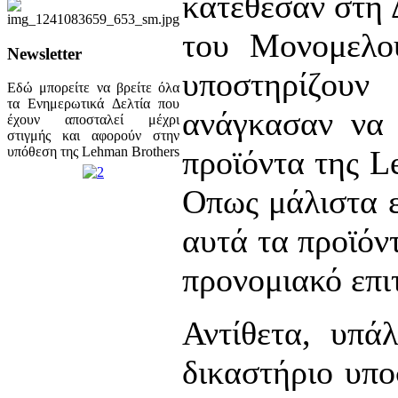
κατέθεσαν στη 
του Μονομελού
Newsletter
υποστηρίζουν
Εδώ μπορείτε να βρείτε όλα
τα Ενημερωτικά Δελτία που
ανάγκασαν να 
έχουν αποσταλεί μέχρι
στιγμής και αφορούν στην
προϊόντα της L
υπόθεση της Lehman Brothers
Οπως μάλιστα 
αυτά τα προϊόν
προνομιακό επι
Αντίθετα, υπά
δικαστήριο υπο