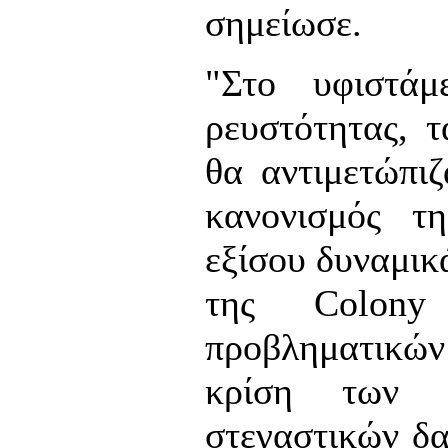
σημείωσε.
"Στο υφιστάμ
ρευστότητας, τ
θα αντιμετώπι
κανονισμός τη
εξίσου δυναμικ
της Colony 
προβληματικώ
κρίση των ε
στεγαστικών δα