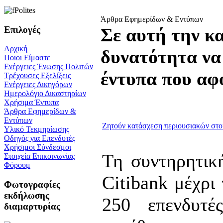
Άρθρα Εφημερίδων & Εντύπων
Επιλογές
Σε αυτή την κα
Αρχική
δυνατότητα να
Ποιοι Είμαστε
Ενέργειες Ένωσης Πολιτών
έντυπα που αφ
Τρέχουσες Εξελίξεις
Ενέργειες Δικηγόρων
Ημερολόγιο Δικαστηρίων
Χρήσιμα Έντυπα
Άρθρα Εφημερίδων &
Εντύπων
Ζητούν κατάσχεση περιουσιακών στοι
Υλικό Τεκμηρίωσης
Οδηγός για Επενδυτές
Χρήσιμοι Σύνδεσμοι
Τη συντηρητικ
Στοιχεία Επικοινωνίας
Φόρουμ
Citibank μέχρι
Φωτογραφίες
εκδήλωσης
250 επενδυτέ
διαμαρτυρίας