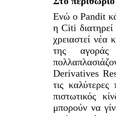
Στο περιθώριο 
Ενώ ο Pandit κά
η Citi διατηρε
χρειαστεί νέα 
της αγοράς
πολλαπλασιάζο
Derivatives Re
τις καλύτερες
πιστωτικός κί
μπορούν να γίν