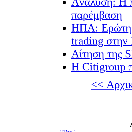
Aναλυση: Η π
παρέμβαση
ΗΠΑ: Eρώτηση
trading στην
Αίτηση της 
Η Citigroup 
<< Αρχι