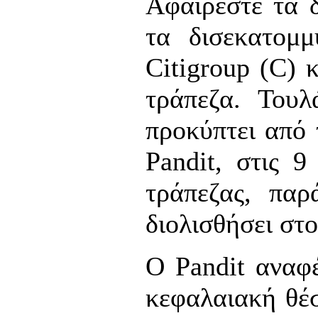
Αφαιρέστε τα 
τα δισεκατομμ
Citigroup (C) 
τράπεζα. Τουλ
προκύπτει από 
Pandit, στις 9
τράπεζας, παρ
διολισθήσει στο
Ο Pandit αναφέ
κεφαλαιακή θέσ