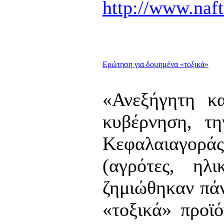
http://www.naf
Ερώτηση για δομημένα «τοξικά»
«Ανεξήγητη κ
κυβέρνηση, τ
Κεφαλαιαγορά
(αγρότες, ηλι
ζημιώθηκαν πά
«τοξικά» προϊ