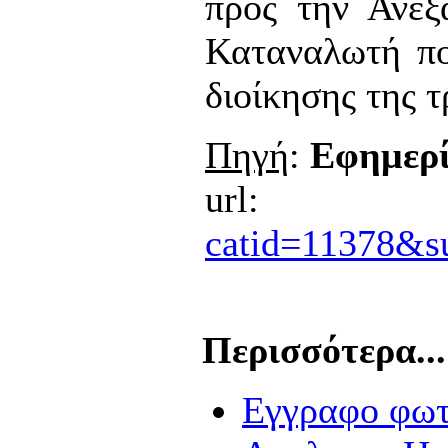
προς την Ανεξ
Καταναλωτή πο
διοίκησης της τ
Πηγή
:
Εφημερ
ur
catid=11378&
Περισσότερα...
Εγγραφο φωτι