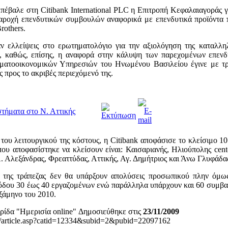
πέβαλε στη Citibank International PLC η Επιτροπή Κεφαλαιαγοράς 
αροχή επενδυτικών συμβουλών αναφορικά με επενδυτικά προϊόντα π
rothers.
αν ελλείψεις στο ερωτηματολόγιο για την αξιολόγηση της καταλλ
, καθώς, επίσης, η αναφορά στην κάλυψη των παρεχομένων επενδ
ατοοικονομικών Υπηρεσιών του Ηνωμένου Βασιλείου έγινε με τ
 προς το ακριβές περιεχόμενό της.
στήματα στο Ν. Αττικής
του λειτουργικού της κόστους, η Citibank αποφάσισε το κλείσιμο 1
ου αποφασίστηκε να κλείσουν είναι: Καισαριανής, Ηλιούπολης cente
 Αλεξάνδρας, Φρεαττύδας, Αττικής, Αγ. Δημήτριος και Άνω Γλυφάδα
 της τράπεζας δεν θα υπάρξουν απολύσεις προσωπικού πλην όμως
όδου 30 έως 40 εργαζομένων ενώ παράλληλα υπάρχουν και 60 συμβασ
εξάμηνο του 2010.
ρίδα "Ημερισία online" Δημοσιεύθηκε στις
23/11/2009
gr/article.asp?catid=12334&subid=2&pubid=22097162