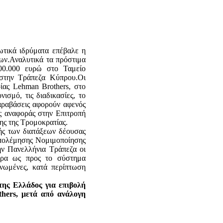
τικά ιδρύματα επέβαλε η
ων.Αναλυτικά τα πρόστιμα
00.000 ευρώ στο Ταμείο
στην Τράπεζα Κύπρου.Οι
ίας Lehman Brothers, στο
σμό, τις διαδικασίες, το
αραβάσεις αφορούν αφενός
ς αναφοράς στην Επιτροπή
ς της Τρομοκρατίας.
ς των διατάξεων δέουσας
ταπολέμησης Νομιμοποίησης
ην Πανελλήνια Τράπεζα οι
τερα ως προς το σύστημα
νωμένες, κατά περίπτωση
της Ελλάδος για επιβολή
hers, μετά από ανάλογη