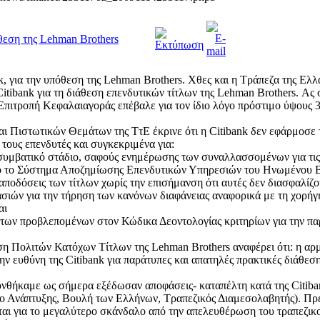
θεση της Lehman Βrothers
k, για την υπόθεση της Lehman Βrothers. Χθες και η Τράπεζα της Ελ
tibank για τη διάθεση επενδυτικών τίτλων της Lehman Brothers. Ας 
Επιτροπή Κεφαλαιαγοράς επέβαλε για τον ίδιο λόγο πρόστιμο ύψους 
ι Πιστωτικών Θεμάτων της ΤτΕ έκρινε ότι η Citibank δεν εφάρμοσε 
τους επενδυτές και συγκεκριμένα για:
οσυμβατικό στάδιο, σαφούς ενημέρωσης των συναλλασσομένων για τι
πό το Σύστημα Αποζημίωσης Επενδυτικών Υπηρεσιών του Ηνωμένου Βα
ποδόσεις των τίτλων χωρίς την επισήμανση ότι αυτές δεν διασφαλίζου
ασιών για την τήρηση των κανόνων διαφάνειας αναφορικά με τη χορήγ
αι
 των προβλεπομένων στον Κώδικα Δεοντολογίας κριτηρίων για την π
η Πολιτών Κατόχων Τίτλων της Lehman Brothers αναφέρει ότι: η αρ
ην ευθύνη της Citibank για παράτυπες και απατηλές πρακτικές διάθεσ
υνθήκαμε ως σήμερα εξέδωσαν αποφάσεις- καταπέλτη κατά της Citiba
ο Ανάπτυξης, Βουλή των Ελλήνων, Τραπεζικός Διαμεσολαβητής). Πρέ
ται για το μεγαλύτερο σκάνδαλο από την απελευθέρωση του τραπεζικ