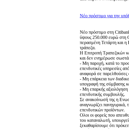
Νέο πρόστιμο για την υπό
Νέο πρόστιμο στη Citiban
ύψους 250.000 ευρώ στη Ci
περασμένη Τετάρτη και η 
τράπεζα.
Η Επιτροπή Τραπεζικών κα
και δεν ενημέρωσε σωστά 
- Μη παροχή, κατά το πρ
επενδυτικές υπηρεσίες α
αναφορά σε παρελθούσες α
- Μη επάρκεια των διαδικ
υπογραφή της σύμβασης κ
- Μη επαρκής αξιολόγηση
επενδυτικής συμβουλής.
Σε ανακοίνωσή της η Ενωσ
αναγνωρίζει πανηγυρικά, τ
επενδυτικών προϊόντων.
Ολοι οι φορείς που απευθ
του καταναλωτή, υπουργεί
ξεκαθαρίσουμε ότι πρόκει