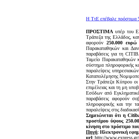
Η ΤτΕ επέβαλε πρόστιμα 5
ΠPOΣTIMA
υπέρ του Eλ
Τράπεζα της Ελλάδος, κα
αφορούν
250.000 ευρώ
Παρακαταθηκών και Δαν
παραβάσεις για τη CITIB
Ταμείο Παρακαταθηκών κα
σύστημα πληροφορικής κα
παραλείψεις υπηρεσιακών
Καταπολέμησης Νομιμοποί
Στην Τράπεζα Κύπρου οι
επιμέλειας και τη μη υπ
Εσόδων από Εγκληματικέ
παραβάσεις αφορούν σοβ
πληροφορικής και την τ
παραλείψεις στις διαδικασί
Σημειώνεται ότι η Citi
προστίμου ύψους 250.0
κίνηση στο πρόστιμο πο
Πηγή
:
Ηλεκτρονική εφη
url
: http://www.express.