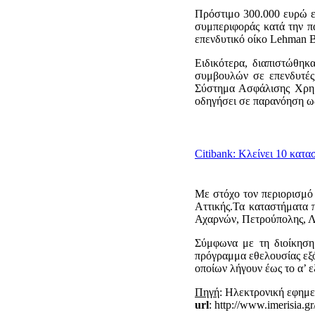
Πρόστιμο 300.000 ευρώ ε
συμπεριφοράς κατά την π
επενδυτικό οίκο Lehman B
Ειδικότερα, διαπιστώθηκ
συμβουλών σε επενδυτές
Σύστημα Ασφάλισης Χρημ
οδηγήσει σε παρανόηση ως
Citibank: Κλείνει 10 κατα
Με στόχο τον περιορισμό 
Αττικής.Τα καταστήματα π
Αχαρνών, Πετρούπολης, Λ.
Σύμφωνα με τη διοίκηση
πρόγραμμα εθελουσίας εξ
οποίων λήγουν έως το α’ 
Πηγή
: Ηλεκτρονική εφημε
url
: http://www.imerisia.