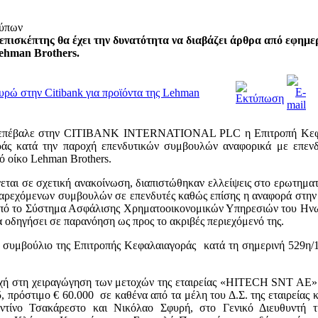
τύπων
επισκέπτης θα έχει την δυνατότητα να διαβάζει άρθρα από εφημε
ehman Brothers.
υρώ στην Citibank για προϊόντα της Lehman
 επέβαλε στην CITIBANK INTERNATIONAL PLC η Επιτροπή Κεφα
άς κατά την παροχή επενδυτικών συμβουλών αναφορικά με επενδυ
ό οίκο Lehman Brothers.
εται σε σχετική ανακοίνωση, διαπιστώθηκαν ελλείψεις στο ερωτηματ
παρεχόμενων συμβουλών σε επενδυτές καθώς επίσης η αναφορά στη
πό το Σύστημα Ασφάλισης Χρηματοοικονομικών Υπηρεσιών του Ηνω
 οδηγήσει σε παρανόηση ως προς το ακριβές περιεχόμενό της.
ό συμβούλιο της Επιτροπής Κεφαλαιαγοράς κατά τη σημερινή 529η/1
οχή στη χειραγώγηση των μετοχών της εταιρείας «HITECΗ SNT AE» 
, πρόστιμο € 60.000 σε καθένα από τα μέλη του Δ.Σ. της εταιρείας 
τίνο Τσακάρεστο και Νικόλαο Σφυρή, στο Γενικό Διευθυντή τη