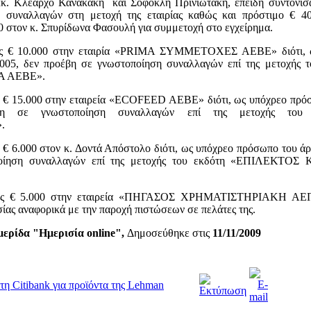
κκ. Κλέαρχο Κανακάκη και Σοφοκλή Πρινιωτάκη, επειδή συντόνισ
ν συναλλαγών στη μετοχή της εταιρίας καθώς και πρόστιμο € 4
0 στον κ. Σπυρίδωνα Φασουλή για συμμετοχή στο εγχείρημα.
υς € 10.000 στην εταιρία «PRIMA ΣΥΜΜΕΤΟΧΕΣ ΑΕΒΕ» διότι, 
2005, δεν προέβη σε γνωστοποίηση συναλλαγών επί της μετοχή
 ΑΕΒΕ».
 € 15.000 στην εταιρεία «ECOFEED ΑΕΒΕ» διότι, ως υπόχρεο πρόσ
έβη σε γνωστοποίηση συναλλαγών επί της μετοχής το
.
€ 6.000 στον κ. Δοντά Απόστολο διότι, ως υπόχρεο πρόσωπο του άρ
ποίηση συναλλαγών επί της μετοχής του εκδότη «ΕΠΙΛΕΚ
ους € 5.000 στην εταιρεία «ΠΗΓΑΣΟΣ ΧΡΗΜΑΤΙΣΤΗΡΙΑΚΗ ΑΕΠΕ
ίας αναφορικά με την παροχή πιστώσεων σε πελάτες της.
ερίδα "Ημερισία online",
Δημοσεύθηκε στις
11/11/2009
η Citibank για προϊόντα της Lehman