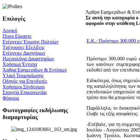
Άρθρα Εφημερίδων & Εν
Σε αυτή την κατηγορία ο 
Επιλογές
αφορούν στην υπόθεση L
Αρχική
Ποιοι Είμαστε
Ε.Κ.: Πρόστιμο 300.000 ε
Ενέργειες Ένωσης Πολιτών
Τρέχουσες Εξελίξεις
Ενέργειες Δικηγόρων
Πρόστιμο 300.000 ευρώ
Ημερολόγιο Δικαστηρίων
των κανόνων συμπεριφορ
Χρήσιμα Έντυπα
εκδοθεί από τον επενδυτικ
Άρθρα Εφημερίδων & Εντύπων
Υλικό Τεκμηρίωσης
Ειδικότερα, όπως σημειών
Οδηγός για Επενδυτές
της καταλληλότητας των 
Χρήσιμοι Σύνδεσμοι
επενδυτικών υπηρεσιών α
Στοιχεία Επικοινωνίας
τρόπο που θα μπορούσε να
Φόρουμ
Παράλληλα, το διοικητικ
Φωτογραφίες εκδήλωσης
έλαβε τις εξής αποφάσεις:
διαμαρτυρίας
-Επέβαλε, για τη συμμετ
Ιουλίου - Αυγούστου 2005
Ιωάννη Τρούλο, Κωνσταν