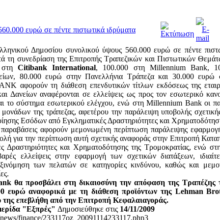
60.000 ευρώ σε πέντε πιστωτικά ιδρύματα
ληνικού Δημοσίου συνολικού ύψους 560.000 ευρώ σε πέντε πιστω
τά τη συνεδρίαση της Επιτροπής Τραπεζικών και Πιστωτικών Θεμάτ
στη
Citibank International
, 100.000 στη Millennium Bank, 1
είων, 80.000 ευρώ στην Πανελλήνια Τράπεζα και 30.000 ευρώ 
ANK αφορούν τη διάθεση επενδυτικών τίτλων εκδόσεως της εταιρ
ι Δανείων αναφέρονται σε ελλείψεις ως προς τον εσωτερικό κανονι
ι το σύστημα εσωτερικού ελέγχου, ενώ στη Millennium Bank οι π
 μονάδων της τράπεζας, αφετέρου την παράλειψη υποβολής σχετική
ησης Εσόδων από Εγκληματικές Δραστηριότητες και Χρηματοδότηση
 παραβάσεις αφορούν μεμονωμένη περίπτωση παράλειψης εφαρμογή
οβολή για την περίπτωση αυτή σχετικής αναφοράς στην Επιτροπή Κα
ς Δραστηριότητες και Χρηματοδότησης της Τρομοκρατίας, ενώ στ
αρές ελλείψεις στην εφαρμογή των σχετικών διατάξεων, ιδιαί
αξινόμηση των πελατών σε κατηγορίες κινδύνου, καθώς και μεμο
ες.
bank θα προσβάλει στη δικαιοσύνη την απόφαση της Τραπέζης 
00 ευρώ αναφορικά με τη διάθεση προϊόντων της Lehman Brot
υ της επεβλήθη από την Επιτροπή Κεφαλαιαγοράς.
μερίδα "Εξπρές"
Δημοσιεύθηκε στις
14/11/2009
gr/news/finance/233117oz_20091114233117.php3