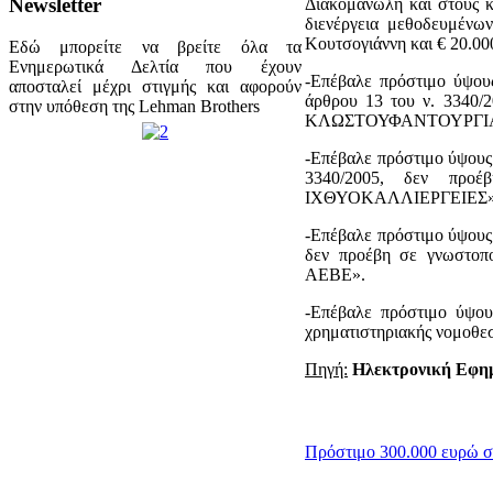
Newsletter
Διακομανώλη και στους 
διενέργεια μεθοδευμένω
Κουτσογιάννη και € 20.00
Εδώ μπορείτε να βρείτε όλα τα
Ενημερωτικά Δελτία που έχουν
-Επέβαλε πρόστιμο ύψο
αποσταλεί μέχρι στιγμής και αφορούν
άρθρου 13 του ν. 3340/
στην υπόθεση της Lehman Brothers
ΚΛΩΣΤΟΥΦΑΝΤΟΥΡΓΙΑ
-Επέβαλε πρόστιμο ύψους
3340/2005, δεν προ
ΙΧΘΥΟΚΑΛΛΙΕΡΓΕΙΕΣ»
-Επέβαλε πρόστιμο ύψους 
δεν προέβη σε γνωστο
ΑΕΒΕ».
-Επέβαλε πρόστιμο ύψ
χρηματιστηριακής νομοθεσ
Πηγή:
Ηλεκτρονική Εφημ
Πρόστιμο 300.000 ευρώ στ