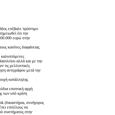
λάδος επέβαλε πρόστιμο
σημειωθεί ότι την
300.000 ευρώ στην
τους κανόνες διαφάνειας
ς καλυπτόμενες
σιλείου αλλά και με την
ν τις μελλοντικές
ηση αντιγράφου μετά την
αροχή κατάλληλης
μόδια εποπτική αρχή
ης των υπό κρίση
nk (δικαστήρια, συνήγορος
πει επιτέλους να
ού συστήματος στην