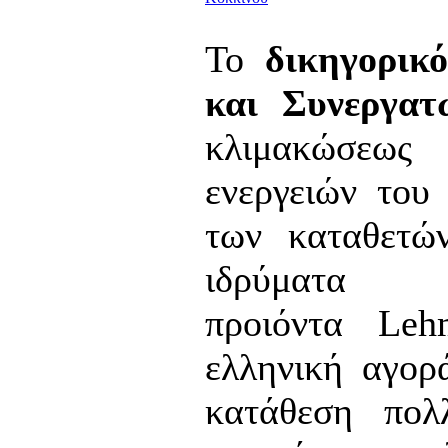
Το
δικηγορικ
και Συνεργατ
κλιμακώσεως
ενεργειών του
των καταθετώ
ιδρύματα
προιόντα Leh
ελληνική αγορ
κατάθεση πο