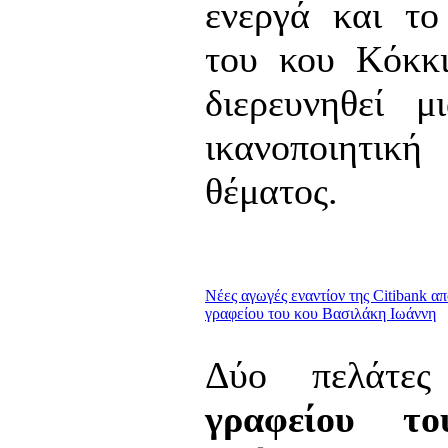
ενεργά και το
του κου Κόκκι
διερευνηθεί μ
ικανοποιητικ
θέματος.
Νέες αγωγές εναντίον της Citibank α
γραφείου του κου Βασιλάκη Ιωάννη
Δύο πελάτ
γραφείου τ