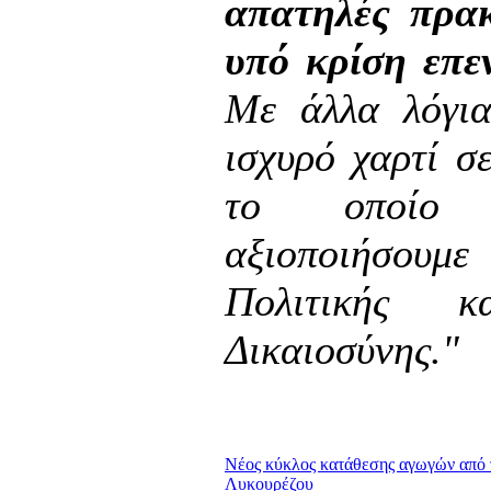
απατηλές πρακ
υπό κρίση επε
Με άλλα λόγια
ισχυρό χαρτί σ
το οποίο 
αξιοποιήσο
Πολιτικής κ
Δικαιοσύνης."
Νέος κύκλος κατάθεσης αγωγών από 
Λυκουρέζου