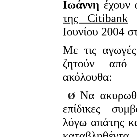
Ιωάννη
έχουν 
της Citibank
γ
Ιουνίου 2004 σ
Με τις αγωγές
ζητούν από 
ακόλουθα:
Να ακυρωθο
Ø
επίδικες συμβ
λόγω απάτης κα
καταβληθέντα