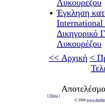
Λυκουρέζου
Έγκληση κατά
International
Δικηγορικό Γ
Λυκουρέζου
<< Αρχική
< Π
Τελ
Αποτελέσμα
[ Πίσω ]
© 2008
www.fpolite