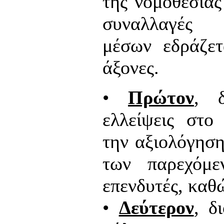
της νομοθεσίας
συναλλαγές 
μέσων εδράζετ
άξονες.
•
Πρώτον
, δ
ελλείψεις στο
την αξιολόγηση
των παρεχόμ
επενδυτές, καθώ
•
Δεύτερον
, δ