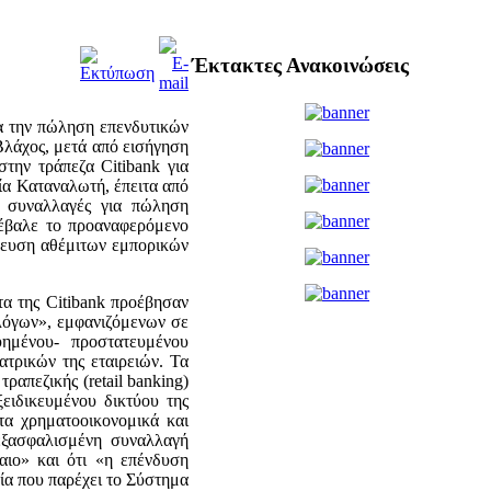
Έκτακτες Ανακοινώσεις
α την πώληση επενδυτικών
Βλάχος, μετά από εισήγηση
την τράπεζα Citibank για
ία Καταναλωτή, έπειτα από
 συναλλαγές για πώληση
πέβαλε το προαναφερόμενο
όρευση αθέμιτων εμπορικών
α της Citibank προέβησαν
λόγων», εμφανιζόμενων σε
ημένου- προστατευμένου
τρικών της εταιρειών. Τα
ραπεζικής (retail banking)
ειδικευμένου δικτύου της
 τα χρηματοοικονομικά και
 εξασφαλισμένη συναλλαγή
αιο» και ότι «η επένδυση
σία που παρέχει το Σύστημα