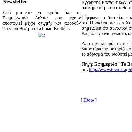
Newsletter
Εγγύησης Επενδυτικών Υπ
αποζημίωση του καταθέτη 
Εδώ μπορείτε να βρείτε όλα τα
Σύμφωνα με όσα είπε ο κ
Ενημερωτικά Δελτία που έχουν
στο Ηράκλειο και στα Χα
αποσταλεί μέχρι στιγμής και αφορούν
σημειωθεί ότι συνολικά σ
στην υπόθεση της Lehman Brothers
Και, όπως είναι γνωστό, 
Από την πλευρά της η Ci
δικαστήρια, υποστηρίζει ό
το πόρισμά του υιοθετεί 
Πηγή
:
Εφημερίδα "Το Β
url:
http://www.tovima.gr
[ Πίσω ]