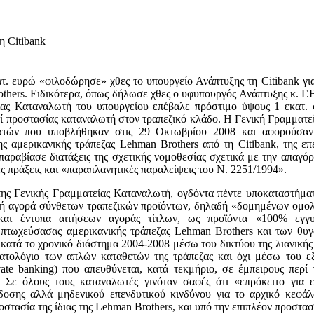
η Citibank
τ. ευρώ «φιλοδώρησε» χθες το υπουργείο Ανάπτυξης τη Citibank γι
thers. Ειδικότερα, όπως δήλωσε χθες ο υφυπουργός Ανάπτυξης κ. Γ.
ας Καταναλωτή του υπουργείου επέβαλε πρόστιμο ύψους 1 εκατ. σ
ί προστασίας καταναλωτή στον τραπεζικό κλάδο. Η Γενική Γραμματε
λωτών που υποβλήθηκαν στις 29 Οκτωβρίου 2008 και αφορούσαν
ης αμερικανικής τράπεζας Lehman Βrothers από τη Citibank, της ε
 παραβίασε διατάξεις της σχετικής νομοθεσίας σχετικά με την απαγ
ς πράξεις και «παραπλανητικές παραλείψεις του Ν. 2251/1994».
της Γενικής Γραμματείας Καταναλωτή, ογδόντα πέντε υποκαταστήματ
κή αγορά σύνθετων τραπεζικών προϊόντων, δηλαδή «δομημένων ομο
 και έντυπα αιτήσεων αγοράς τίτλων, ως προϊόντα «100% εγγυ
 πτωχεύσασας αμερικανικής τράπεζας Lehman Βrothers και των θυγα
κατά το χρονικό διάστημα 2004-2008 μέσω του δικτύου της λιανικής τ
ατολόγιο των απλών καταθετών της τράπεζας και όχι μέσω του εξ
ivate banking) που απευθύνεται, κατά τεκμήριο, σε έμπειρους περί
. Σε όλους τους καταναλωτές γινόταν σαφές ότι «επρόκειτο για
οσης αλλά μηδενικού επενδυτικού κινδύνου για το αρχικό κεφάλ
οστασία της ίδιας της Lehman Βrothers, και υπό την επιπλέον προστα