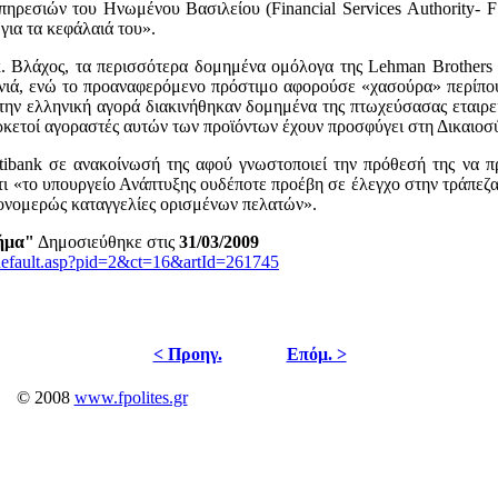
ηρεσιών του Ηνωμένου Βασιλείου (Financial Services Αuthority- 
για τα κεφάλαιά του».
. Βλάχος, τα περισσότερα δομημένα ομόλογα της Lehman Βrothers 
νιά, ενώ το προαναφερόμενο πρόστιμο αφορούσε «χασούρα» περίπου 
την ελληνική αγορά διακινήθηκαν δομημένα της πτωχεύσασας εταιρε
αρκετοί αγοραστές αυτών των προϊόντων έχουν προσφύγει στη Δικαιοσύ
tibank σε ανακοίνωσή της αφού γνωστοποιεί την πρόθεσή της να π
τι «το υπουργείο Ανάπτυξης ουδέποτε προέβη σε έλεγχο στην τράπεζα
μονομερώς καταγγελίες ορισμένων πελατών».
ήμα"
Δημοσιεύθηκε στις
31/03/2009
/default.asp?pid=2&ct=16&artId=261745
< Προηγ.
Επόμ. >
© 2008
www.fpolites.gr