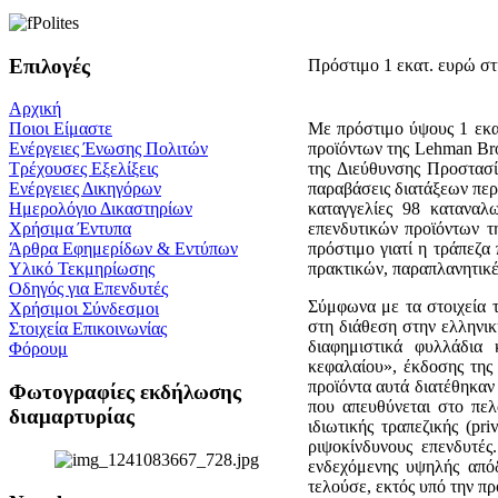
Επιλογές
Πρόστιμο 1 εκατ. ευρώ στ
Αρχική
Με πρόστιμο ύψους 1 εκα
Ποιοι Είμαστε
προϊόντων της Lehman Βro
Ενέργειες Ένωσης Πολιτών
της Διεύθυνσης Προστασί
Τρέχουσες Εξελίξεις
παραβάσεις διατάξεων περ
Ενέργειες Δικηγόρων
καταγγελίες 98 κατανα
Ημερολόγιο Δικαστηρίων
επενδυτικών προϊόντων τ
Χρήσιμα Έντυπα
πρόστιμο γιατί η τράπεζα
Άρθρα Εφημερίδων & Εντύπων
πρακτικών, παραπλανητικέ
Υλικό Τεκμηρίωσης
Οδηγός για Επενδυτές
Σύμφωνα με τα στοιχεία 
Χρήσιμοι Σύνδεσμοι
στη διάθεση στην ελληνι
Στοιχεία Επικοινωνίας
διαφημιστικά φυλλάδια
Φόρουμ
κεφαλαίου», έκδοσης της
προϊόντα αυτά διατέθηκαν 
Φωτογραφίες εκδήλωσης
που απευθύνεται στο πελ
διαμαρτυρίας
ιδιωτικής τραπεζικής (pr
ριψοκίνδυνους επενδυτές
ενδεχόμενης υψηλής απόδ
τελούσε, εκτός υπό την πρ